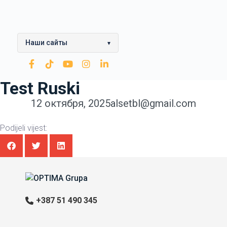
Наши сайты
▾
ОПТИМА Группа
Test Ruski
МПЗ Модича
12 октября, 2025
alsetbl@gmail.com
Модича смазочные
материалы
Podijeli vijest:
НПЗ Брод
Нестро Петрол
КПГ
+387 51 490 345
Зарубежнефть