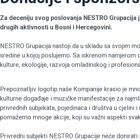
Za deceniju svog poslovanja NESTRO Grupacija je
drugih aktivnosti u Bosni i Hercegovini.
NESTRO Grupacija nastoji da u skladu sa svojim mog
sredine u kojoj poslujemo. Sa iskrenom namjerom da
kulture, ekologije, razvoja omladinskog i profesiona
Prepoznatljiv logotip naše Kompanije krasio je mn
kulturne događaje i muzičke manifestacije za najm
privrednih subjekata, pojedinaca i društva u cjeli
pomažemo mnoge akcije, koji su važni aspekti sva
Privredni subjekti NESTRO Grupacije neće donirati i