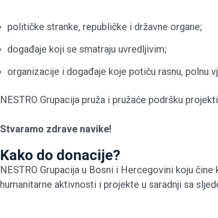
političke stranke, republičke i državne organe;
događaje koji se smatraju uvredljivim;
organizacije i događaje koje potiču rasnu, polnu vje
NESTRO Grupacija pruža i pružaće podršku projektim
Stvaramo zdrave navike!
Kako do donacije?
NESTRO Grupacija u Bosni i Hercegovini koju čine 
humanitarne aktivnosti i projekte u saradnji sa slj