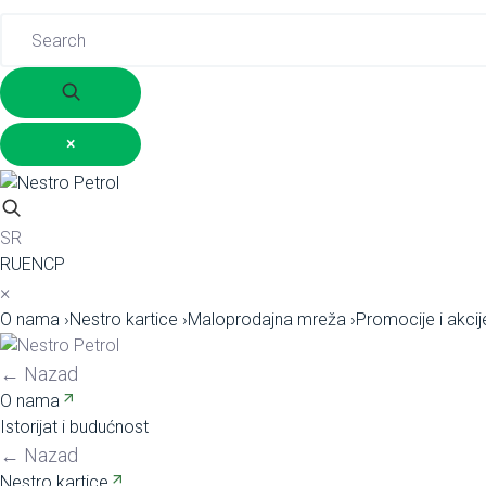
×
SR
RU
EN
СР
×
O nama
›
Nestro kartice
›
Maloprodajna mreža
›
Promocije i akcij
←
Nazad
O nama
Istorijat i budućnost
←
Nazad
Nestro kartice