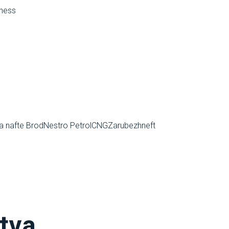
ness
ja nafte Brod
Nestro Petrol
CNG
Zarubezhneft
tva