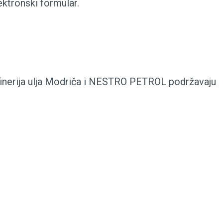
ektronski formular.
finerija ulja Modriča i NESTRO PETROL podržavaju