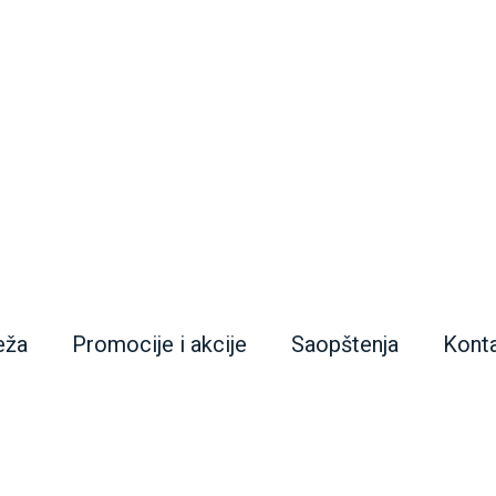
eža
Promocije i akcije
Saopštenja
Kont