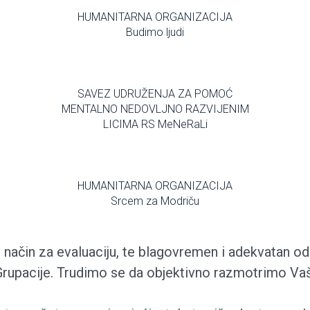
HUMANITARNA ORGANIZACIJA
Budimo ljudi
SAVEZ UDRUŽENJA ZA POMOĆ
MENTALNO NEDOVLJNO RAZVIJENIM
LICIMA RS MeNeRaLi
HUMANITARNA ORGANIZACIJA
Srcem za Modriču
je način za evaluaciju, te blagovremen i adekvatan 
Grupacije. Trudimo se da objektivno razmotrimo Vaše