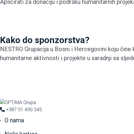
Aplicirati za donaciju i podršku humanitarnih proje
Kako do sponzorstva?
NESTRO Grupacija u Bosni i Hercegovini koju čine 
humanitarne aktivnosti i projekte u saradnji sa slj
+387 51 490 345
O nama