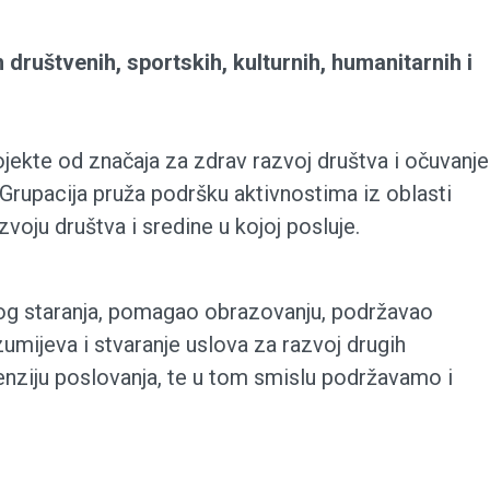
uštvenih, sportskih, kulturnih, humanitarnih i
jekte od značaja za zdrav razvoj društva i očuvanje
Grupacija pruža podršku aktivnostima iz oblasti
voju društva i sredine u kojoj posluje.
kog staranja, pomagao obrazovanju, podržavao
ijeva i stvaranje uslova za razvoj drugih
enziju poslovanja, te u tom smislu podržavamo i