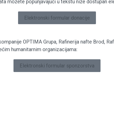
kata možete popunjavajući u tekstu niže dostupan el
Elektronski formular donacije
kompanije OPTIMA Grupa, Rafinerija nafte Brod, Ra
edećim humanitarnim organizacijama:
Elektronski formular sponzorstva