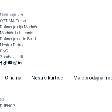
Naši sajtovi
▾
OPTIMA Grupa
Rafinerija ulja Modriča
Modriča Lubricants
Rafinerija nafte Brod
Nestro Petrol
CNG
Zarubezhneft
O nama
Nestro kartice
Maloprodajna mr
SR
RU
EN
СР