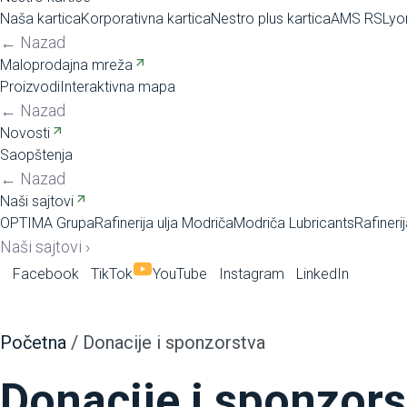
Naša kartica
Korporativna kartica
Nestro plus kartica
AMS RS
Lyo
←
Nazad
Maloprodajna mreža
Proizvodi
Interaktivna mapa
←
Nazad
Novosti
Saopštenja
←
Nazad
Naši sajtovi
OPTIMA Grupa
Rafinerija ulja Modriča
Modriča Lubricants
Rafineri
Naši sajtovi
›
Facebook
TikTok
YouTube
Instagram
LinkedIn
Početna
/
Donacije i sponzorstva
Donacije i sponzors