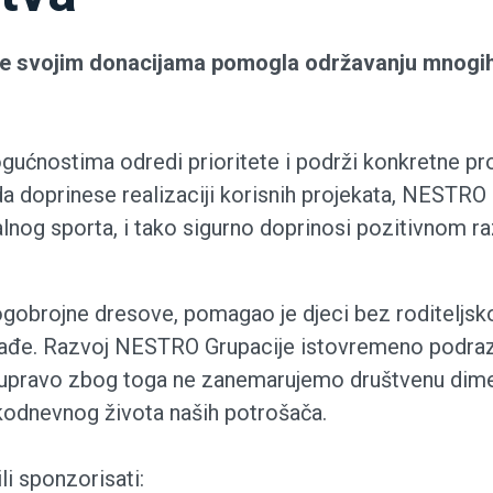
 svojim donacijama pomogla održavanju mnogih dr
ućnostima odredi prioritete i podrži konkretne pro
 doprinese realizaciji korisnih projekata, NESTRO 
lnog sporta, i tako sigurno doprinosi pozitivnom raz
ogobrojne dresove, pomagao je djeci bez roditeljs
lađe. Razvoj NESTRO Grupacije istovremeno podrazum
ni i upravo zbog toga ne zanemarujemo društvenu dim
kodnevnog života naših potrošača.
li sponzorisati: