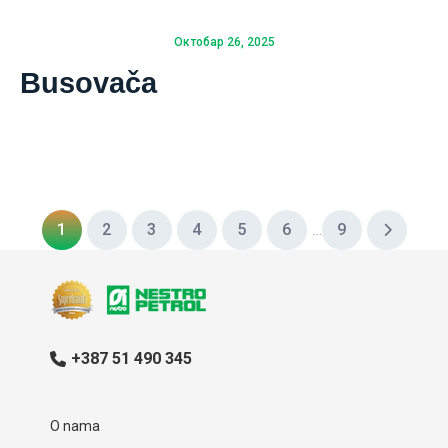
Октобар 26, 2025
Busovača
1
2
3
4
5
6
…
9
+387 51 490 345
O nama