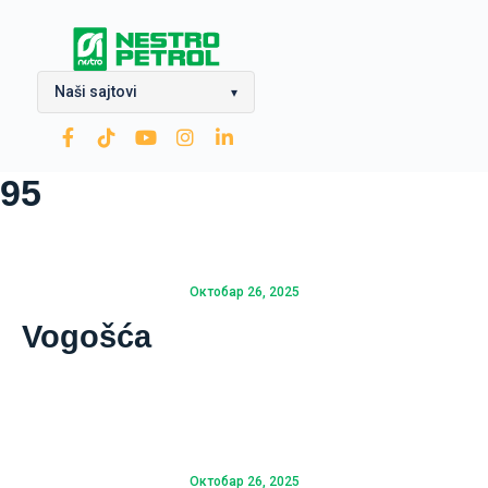
Naši sajtovi
▾
OPTIMA Grupa
95
Rafinerija ulja Modriča
Modriča Lubricants
Rafinerija nafte Brod
Октобар 26, 2025
Vogošća
Nestro Petrol
CNG
Zarubezhneft
Октобар 26, 2025