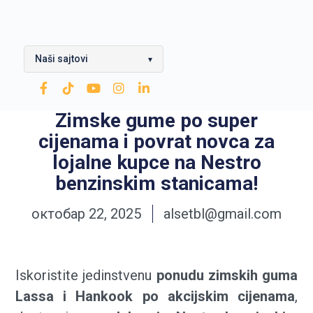
Naši sajtovi
▾
OPTIMA Grupa
Zimske gume po super
Rafinerija ulja Modriča
cijenama i povrat novca za
Modriča Lubricants
lojalne kupce na Nestro
benzinskim stanicama!
Rafinerija nafte Brod
октобар 22, 2025
Nestro Petrol
alsetbl@gmail.com
CNG
Iskoristite jedinstvenu
ponudu zimskih guma
Zarubezhneft
Lassa i Hankook po akcijskim cijenama
,