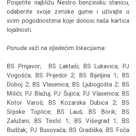
Posjetite najbližu Nestro benzinsku stanicu,
odaberite svoje zimske gume i uživajte u
svim pogodnostima koje donosi naša kartica
lojalnosti.
Ponuda važi na sljedećim lokacijama:
BS Prnjavor; BS Laktaši; BS Lukavica; PJ
Vogošća; BS Prijedor 2; BS Bijeljina 1; BS
Doboj 2; BS Vlasenica; BS Ljubogošta 2; BS
Milići; PJ Blažuj; PJ Šujica; PJ Vlasenica; BS
Kotor Varoš; BS Kozarska Dubica 2; BS
Srpske Toplice; BS Lauš; BS Borik; BS
Zalužani; BS Teslić 1; BS Višegrad 1; BS
Budžak; PJ Busovača; BS Gradiška; BS Foča